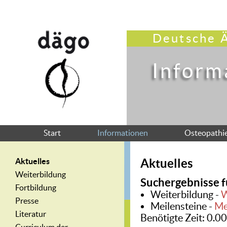
Deutsche Ä
Inform
Start
Informationen
Osteopathi
Aktuelles
Aktuelles
Weiterbildung
Suchergebnisse f
Fortbildung
Weiterbildung -
W
Presse
Meilensteine -
Me
Literatur
Benötigte Zeit: 0