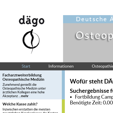
Deutsche Ä
Osteop
Start
Informationen
Osteopathi
Facharztweiterbildung
Osteopathische Medizin
Wofür steht D
Zunehmend genießt die
Osteopathische Medizin unter
Suchergebnisse f
ärztlichen Kollegen eine hohe
Fortbildung
Camp
Akzeptanz
...mehr
Benötigte Zeit: 0
Welche Kasse zahlt?
Inzwischen erstatten die meisten